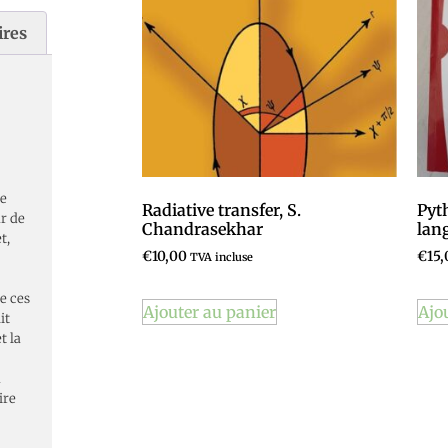
ires
te
Radiative transfer, S.
Pyt
r de
Chandrasekhar
lan
t,
€
10,00
€
15,
TVA incluse
de ces
Ajouter au panier
Ajo
it
t la
a
ire