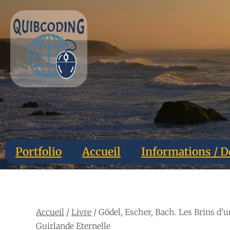
Portfolio
Accueil
Informations / D
Accueil
/
Livre
/ Gödel, Escher, Bach. Les Brins d’u
Guirlande Eternelle