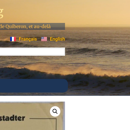
g
de Quiberon, et au-delà
Français
English