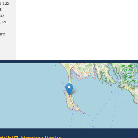
e aux
t
eux
gage,
ure