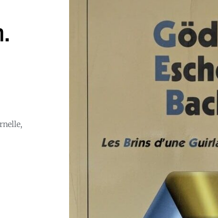
h.
rnelle,