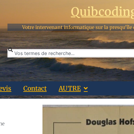
Quibcodin
Votre intervenant informatique sur la presqu'île 
evis
Contact
AUTRE
ne