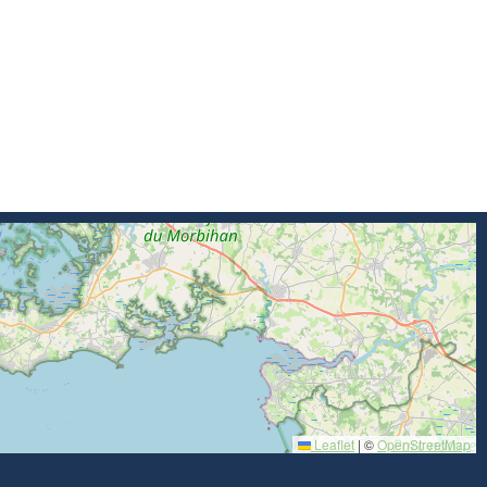
Leaflet
|
©
OpenStreetMap