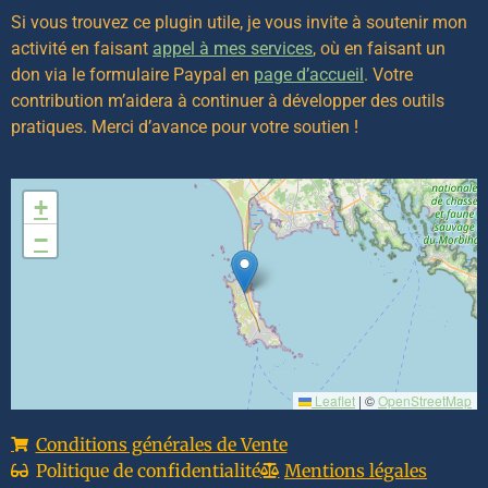
Si vous trouvez ce plugin utile, je vous invite à soutenir mon
activité en faisant
appel à mes services
, où en faisant un
don via le formulaire Paypal en
page d’accueil
. Votre
contribution m’aidera à continuer à développer des outils
pratiques. Merci d’avance pour votre soutien !
+
−
Leaflet
|
©
OpenStreetMap
Conditions générales de Vente
Politique de confidentialité
Mentions légales