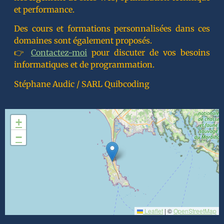
et performance.
Des cours et formations personnalisées dans ces
domaines sont également proposés.
👉
Contactez-moi
pour discuter de vos besoins
informatiques et de programmation.
Stéphane Audic / SARL Quibcoding
+
−
Leaflet
|
©
OpenStreetMap