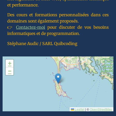
et performance.
Des cours et formations personnalisées dans ces
domaines sont également proposés.
👉
Contactez-moi
pour discuter de vos besoins
informatiques et de programmation.
Stéphane Audic / SARL Quibcoding
+
−
Leaflet
|
©
OpenStreetMap