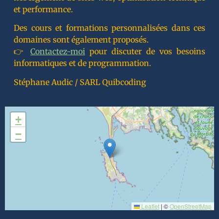
et performance.
Des cours et formations personnalisées dans ces
domaines sont également proposés.
👉
Contactez-moi
pour discuter de vos besoins
informatiques et de programmation.
Stéphane Audic / SARL Quibcoding
+
−
Leaflet
|
©
OpenStreetMap