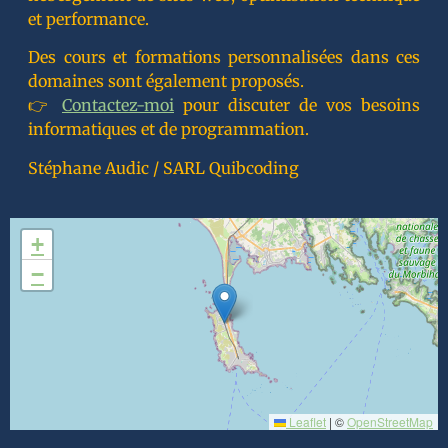
et performance.
Des cours et formations personnalisées dans ces
domaines sont également proposés.
👉
Contactez-moi
pour discuter de vos besoins
informatiques et de programmation.
Stéphane Audic / SARL Quibcoding
+
−
Leaflet
|
©
OpenStreetMap