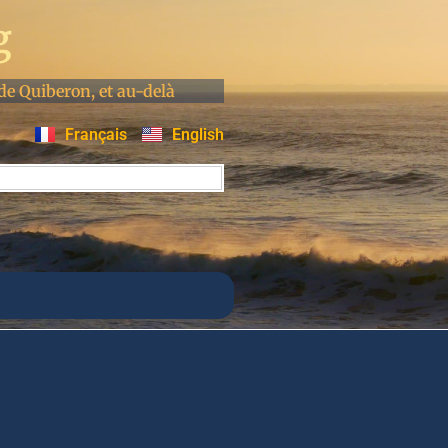
g
de Quiberon, et au-delà
Français
English