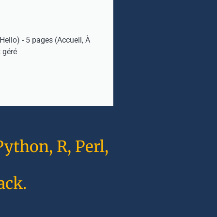
ello) - 5 pages (Accueil, À
 géré
ython, R, Perl,
ack.