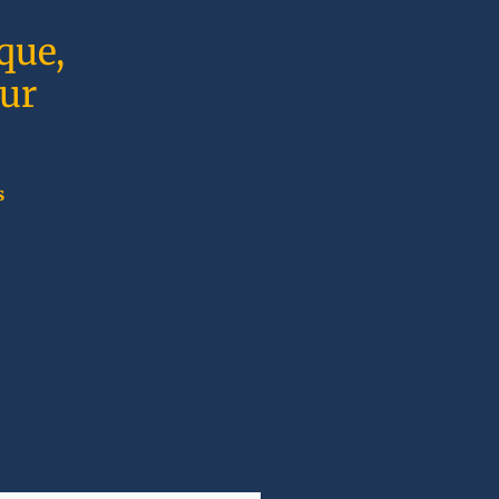
que,
sur
s