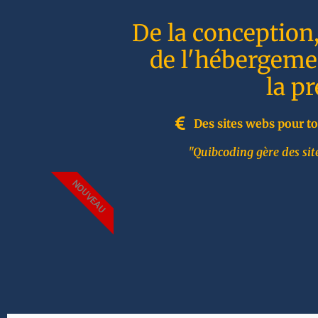
De la conception
de l'hébergemen
la p
Des sites webs pour to
"Quibcoding gère des site
NOUVEAU