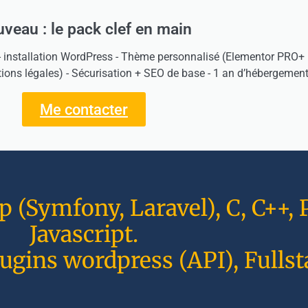
veau : le pack clef en main
- installation WordPress - Thème personnalisé (Elementor PRO+ H
tions légales) - Sécurisation + SEO de base - 1 an d’hébergement
Me contacter
(Symfony, Laravel), C, C++, P
Javascript.
ugins wordpress (API), Fullst