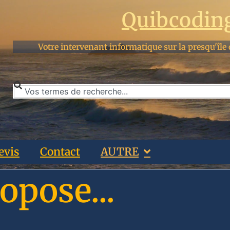
Quibcodin
Votre intervenant informatique sur la presqu'île 
evis
Contact
AUTRE
opose...