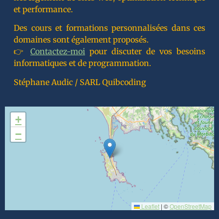
et performance.
Des cours et formations personnalisées dans ces
domaines sont également proposés.
👉
Contactez-moi
pour discuter de vos besoins
informatiques et de programmation.
Stéphane Audic / SARL Quibcoding
+
−
Leaflet
|
©
OpenStreetMap