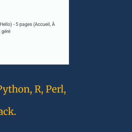
ello) - 5 pages (Accueil, À
 géré
ython, R, Perl,
ack.