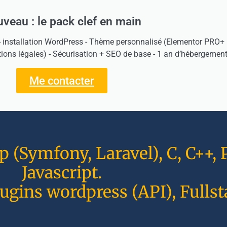
veau : le pack clef en main
- installation WordPress - Thème personnalisé (Elementor PRO+ H
tions légales) - Sécurisation + SEO de base - 1 an d’hébergement
Me contacter
(Symfony, Laravel), C, C++, P
Javascript.
ugins wordpress (API), Fullst