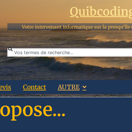
Quibcodin
Votre intervenant informatique sur la presqu'île 
evis
Contact
AUTRE
opose...