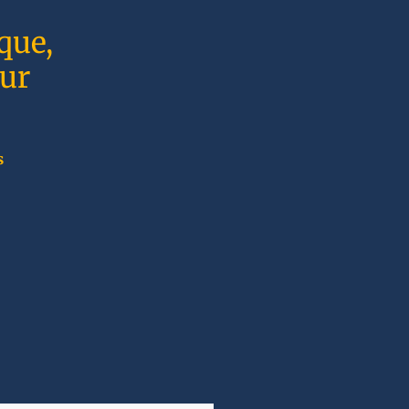
que,
sur
s