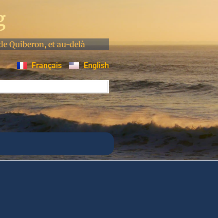
g
de Quiberon, et au-delà
Français
English