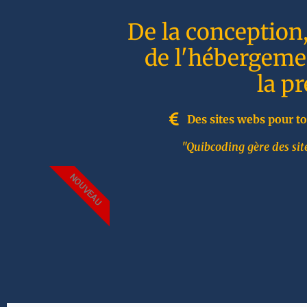
De la conception
de l'hébergemen
la p
Des sites webs pour to
"Quibcoding gère des site
NOUVEAU