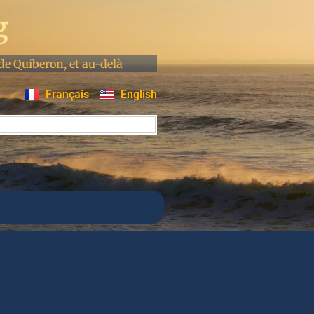
g
de Quiberon, et au-delà
Français
English