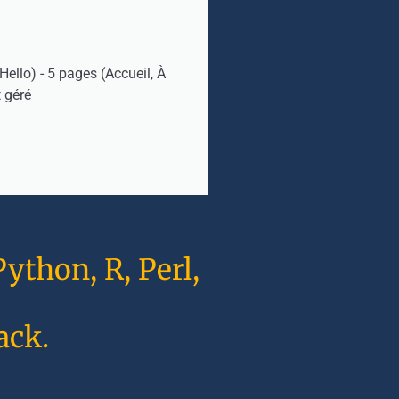
ello) - 5 pages (Accueil, À
 géré
ython, R, Perl,
ack.