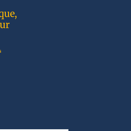
que,
sur
s