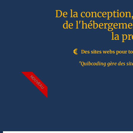
De la conception
de l'hébergemen
la p
Des sites webs pour to
"Quibcoding gère des site
NOUVEAU