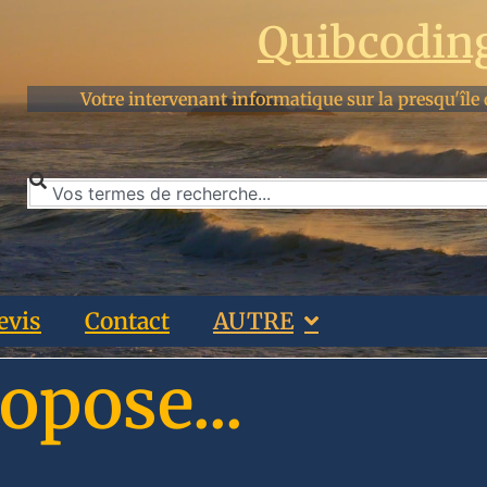
Quibcodin
Votre intervenant informatique sur la presqu'île 
evis
Contact
AUTRE
opose...