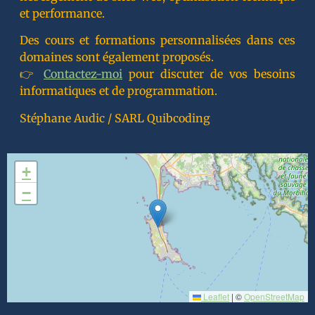
et performance.
Des cours et formations personnalisées dans ces
domaines sont également proposés.
👉
Contactez-moi
pour discuter de vos besoins
informatiques et de programmation.
Stéphane Audic / SARL Quibcoding
+
−
Leaflet
|
©
OpenStreetMap