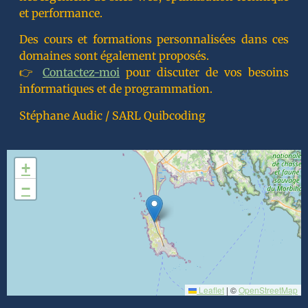
et performance.
Des cours et formations personnalisées dans ces
domaines sont également proposés.
👉
Contactez-moi
pour discuter de vos besoins
informatiques et de programmation.
Stéphane Audic / SARL Quibcoding
+
−
Leaflet
|
©
OpenStreetMap