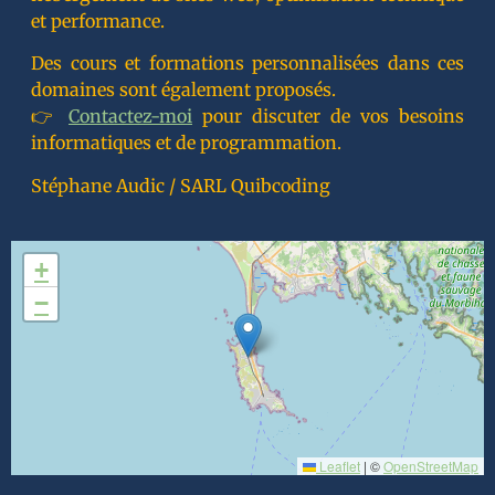
et performance.
Des cours et formations personnalisées dans ces
domaines sont également proposés.
👉
Contactez-moi
pour discuter de vos besoins
informatiques et de programmation.
Stéphane Audic / SARL Quibcoding
+
−
Leaflet
|
©
OpenStreetMap