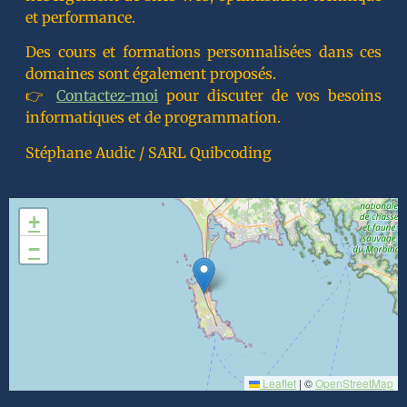
et performance.
Des cours et formations personnalisées dans ces
domaines sont également proposés.
👉
Contactez-moi
pour discuter de vos besoins
informatiques et de programmation.
Stéphane Audic / SARL Quibcoding
+
−
Leaflet
|
©
OpenStreetMap