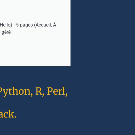
ello) - 5 pages (Accueil, À
 géré
ython, R, Perl,
ack.