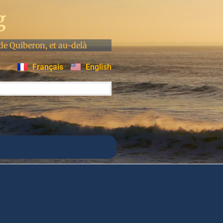
g
de Quiberon, et au-delà
Français
English