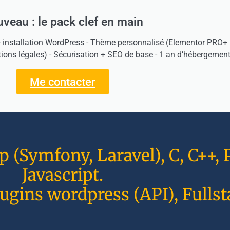
veau : le pack clef en main
- installation WordPress - Thème personnalisé (Elementor PRO+ H
tions légales) - Sécurisation + SEO de base - 1 an d’hébergement
Me contacter
(Symfony, Laravel), C, C++, P
Javascript.
ugins wordpress (API), Fullst