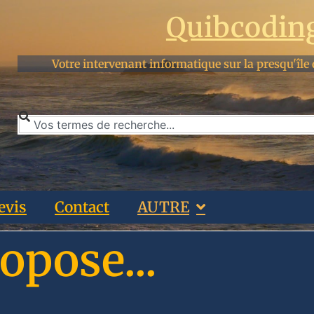
Quibcodin
Votre intervenant informatique sur la presqu'île 
evis
Contact
AUTRE
opose...