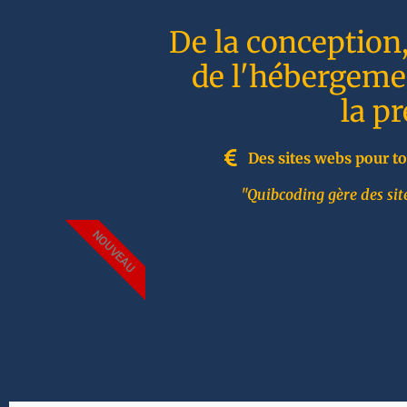
De la conception
de l'hébergemen
la p
Des sites webs pour to
"Quibcoding gère des site
NOUVEAU