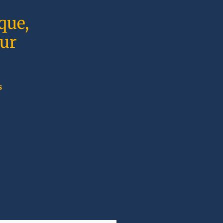
que,
sur
s