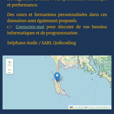
et performance.
Des cours et formations personnalisées dans ces
domaines sont également proposés.
👉
Contactez-moi
pour discuter de vos besoins
informatiques et de programmation.
Stéphane Audic / SARL Quibcoding
+
−
Leaflet
|
©
OpenStreetMap