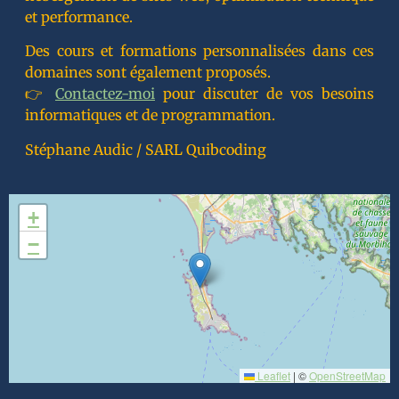
et performance.
Des cours et formations personnalisées dans ces
domaines sont également proposés.
👉
Contactez-moi
pour discuter de vos besoins
informatiques et de programmation.
Stéphane Audic / SARL Quibcoding
+
−
Leaflet
|
©
OpenStreetMap