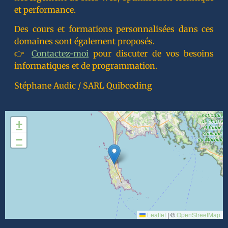
et performance.
Des cours et formations personnalisées dans ces
domaines sont également proposés.
👉
Contactez-moi
pour discuter de vos besoins
informatiques et de programmation.
Stéphane Audic / SARL Quibcoding
+
−
Leaflet
|
©
OpenStreetMap