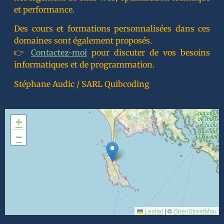
et performance.
Des cours et formations personnalisées dans ces
domaines sont également proposés.
👉
Contactez-moi
pour discuter de vos besoins
informatiques et de programmation.
Stéphane Audic / SARL Quibcoding
+
−
Leaflet
|
©
OpenStreetMap