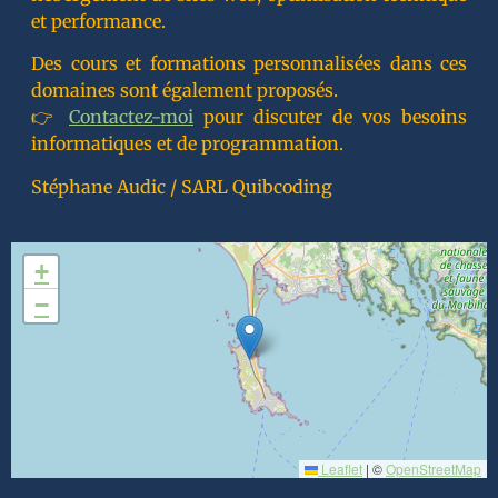
et performance.
Des cours et formations personnalisées dans ces
domaines sont également proposés.
👉
Contactez-moi
pour discuter de vos besoins
informatiques et de programmation.
Stéphane Audic / SARL Quibcoding
+
−
Leaflet
|
©
OpenStreetMap