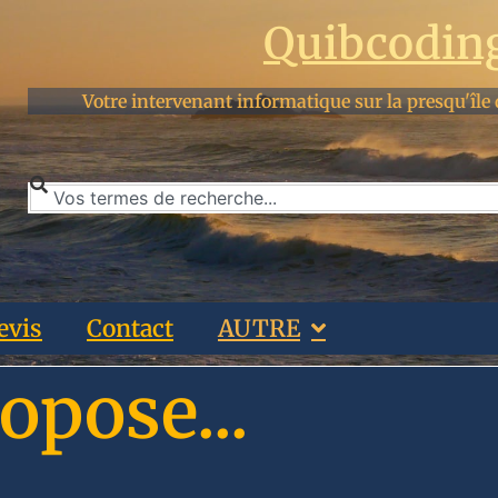
Quibcodin
Votre intervenant informatique sur la presqu'île 
evis
Contact
AUTRE
opose...