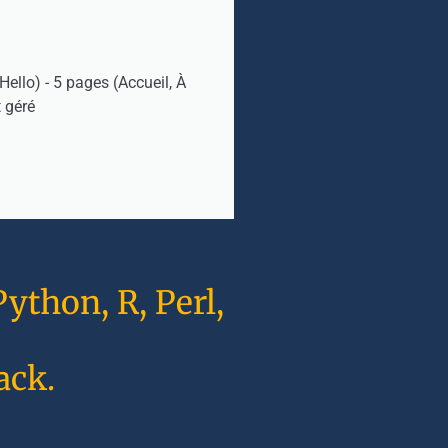
ello) - 5 pages (Accueil, À
 géré
ython, R, Perl,
ack.