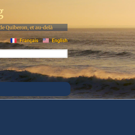
g
de Quiberon, et au-delà
Français
English