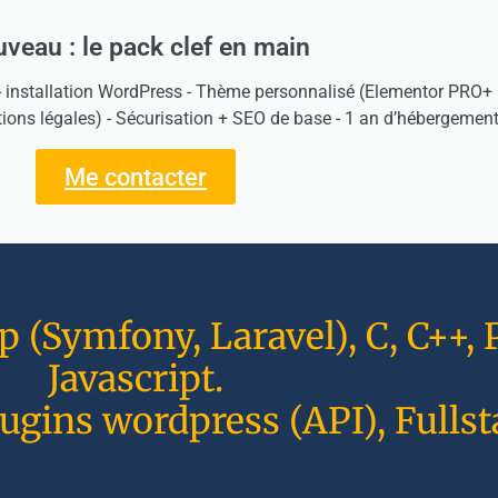
veau : le pack clef en main
- installation WordPress - Thème personnalisé (Elementor PRO+ H
tions légales) - Sécurisation + SEO de base - 1 an d’hébergement
Me contacter
(Symfony, Laravel), C, C++, P
Javascript.
ugins wordpress (API), Fullst