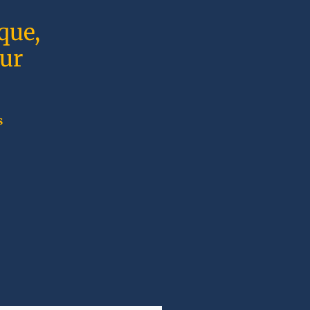
que,
sur
s