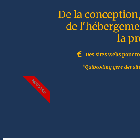
De la conception
de l'hébergemen
la p
Des sites webs pour to
"Quibcoding gère des site
NOUVEAU