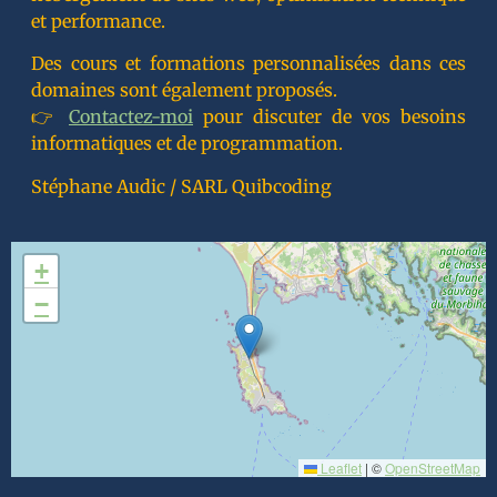
et performance.
Des cours et formations personnalisées dans ces
domaines sont également proposés.
👉
Contactez-moi
pour discuter de vos besoins
informatiques et de programmation.
Stéphane Audic / SARL Quibcoding
+
−
Leaflet
|
©
OpenStreetMap