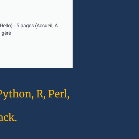
ello) - 5 pages (Accueil, À
 géré
ython, R, Perl,
ack.