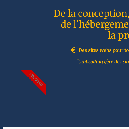
De la conception
de l'hébergemen
la p
Des sites webs pour to
"Quibcoding gère des site
NOUVEAU