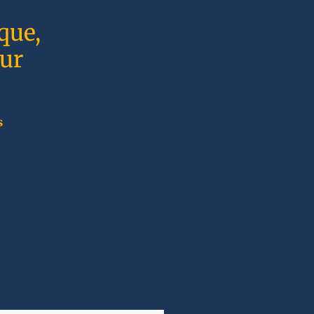
que,
sur
s