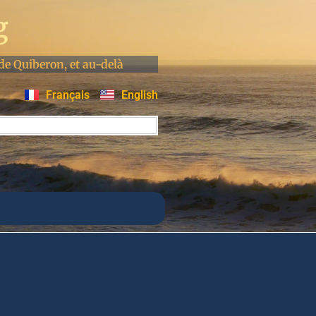
g
de Quiberon, et au-delà
Français
English