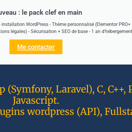
veau : le pack clef en main
- installation WordPress - Thème personnalisé (Elementor PRO+ H
tions légales) - Sécurisation + SEO de base - 1 an d’hébergement
Me contacter
(Symfony, Laravel), C, C++, P
Javascript.
ugins wordpress (API), Fullst