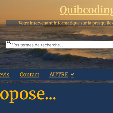
Quibcodin
Votre intervenant informatique sur la presqu'île 
evis
Contact
AUTRE
opose...