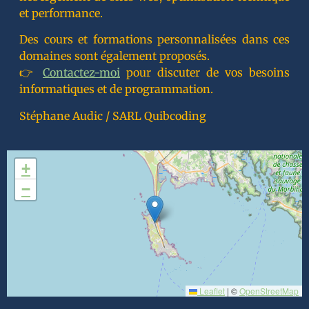
et performance.
Des cours et formations personnalisées dans ces
domaines sont également proposés.
👉
Contactez-moi
pour discuter de vos besoins
informatiques et de programmation.
Stéphane Audic / SARL Quibcoding
+
−
Leaflet
|
©
OpenStreetMap