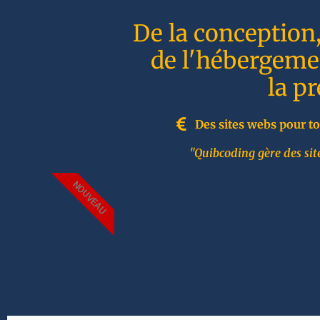
De la conception
de l'hébergemen
la p
Des sites webs pour to
"Quibcoding gère des site
NOUVEAU