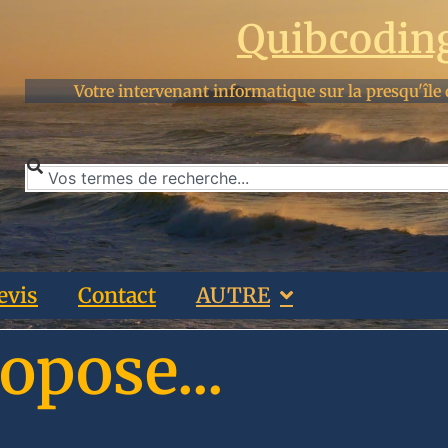
Quibcodin
Votre intervenant informatique sur la presqu'île 
evis
Contact
AUTRE
opose...