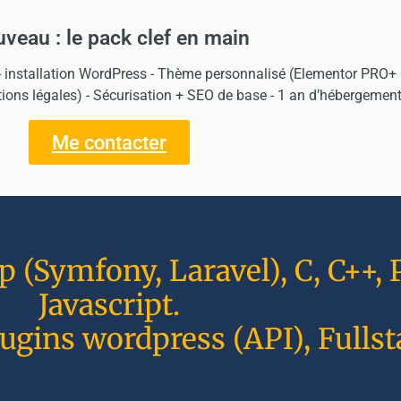
veau : le pack clef en main
- installation WordPress - Thème personnalisé (Elementor PRO+ H
tions légales) - Sécurisation + SEO de base - 1 an d’hébergement
Me contacter
(Symfony, Laravel), C, C++, P
Javascript.
ugins wordpress (API), Fullst