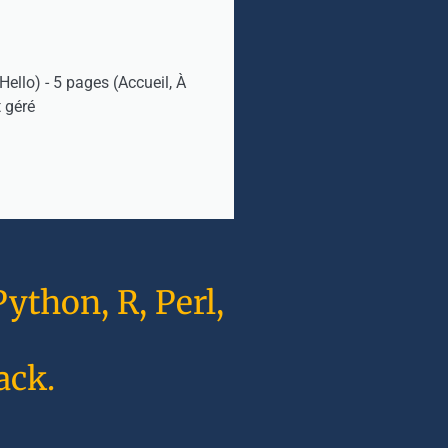
ello) - 5 pages (Accueil, À
 géré
ython, R, Perl,
ack.