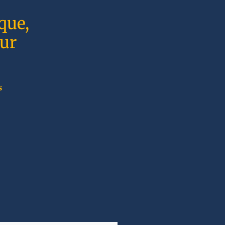
que,
sur
s