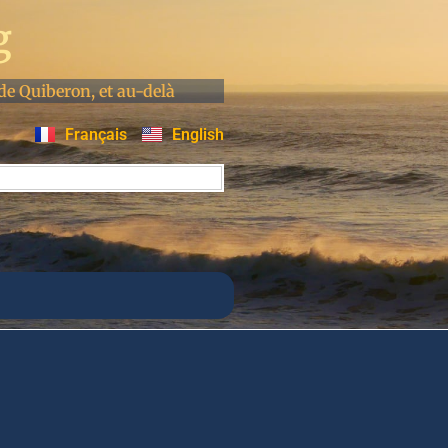
g
de Quiberon, et au-delà
Français
English