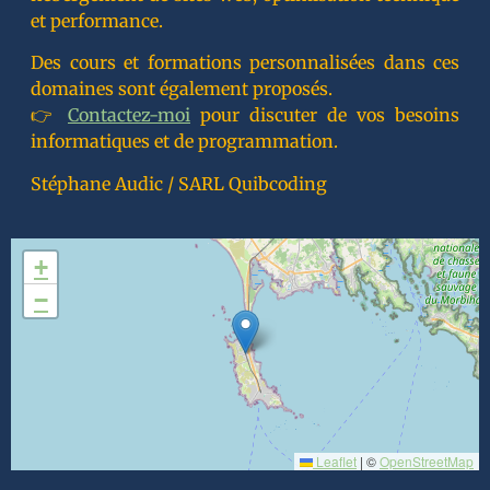
et performance.
Des cours et formations personnalisées dans ces
domaines sont également proposés.
👉
Contactez-moi
pour discuter de vos besoins
informatiques et de programmation.
Stéphane Audic / SARL Quibcoding
+
−
Leaflet
|
©
OpenStreetMap