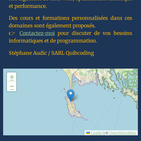
et performance.
Des cours et formations personnalisées dans ces
domaines sont également proposés.
👉
Contactez-moi
pour discuter de vos besoins
informatiques et de programmation.
Stéphane Audic / SARL Quibcoding
+
−
Leaflet
|
©
OpenStreetMap